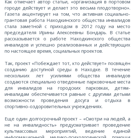
Как отмечает автор статьи, «организация в портовом
городе действует и делает это весьма плодотворно».
Газета акцентирует на том, что активная социально-
грантовая работа Находкинского общества инвалидов
стала заметной с приходом в 2012 году на место
председателя Ирины Алексеевны Бондарь. В статье
рассказывается о работе Находкинского общества
инвалидов и успешно реализованных и действующих
по настоящее время, социальных проектов.
Так, проект «Побеждает тот, кто действует» посвящён
созданию доступной среды в Находке. В течение
нескольких лет усилиями общества инвалидов
создаются специально отведенные парковочные места
для инвалидов на городских парковках, детям-
инвалидам обеспечивается равные с другими детьми
возможности проведения досуга и отдыха в
спортивно-оздоровительных учреждениях.
Еще один долгосрочный проект – «Смотри на людей, а
не на инвалидность» предусматривает проведение
100
200
500
культмассовых мероприятий, ведение единой
информационной медико-психологической помощи