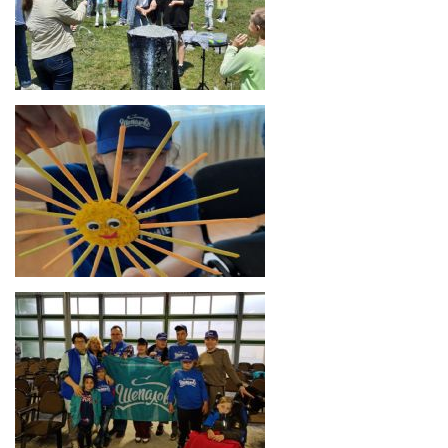
Юный Айболит
Отдохнули и научились беречь «зелёного»
друга