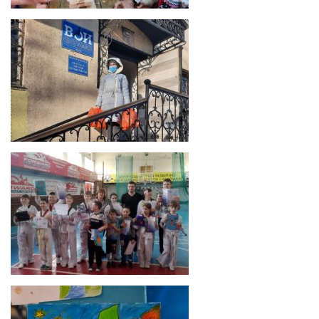
Отдохнули и научились беречь «зелёного»
друга
Мечтая о космосе