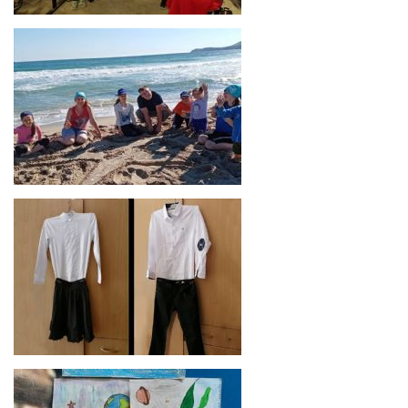
Отдохнули и научились беречь «зелёного»
друга
Отдохнули и научились беречь «зелёного»
друга