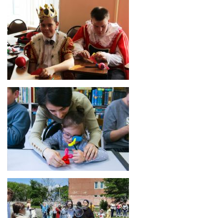
Проект «Мы вместе»
100
200
500
Благотворительный бал "Мелодия души"
1000
2000
5000
10000
Мастер-классы для особенных людей