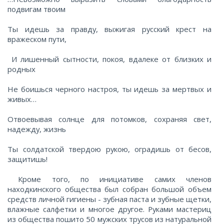
подвигам твоим
Ты идешь за правду, выжигая русский крест на
вражеском пути,
И лишенный сытности, покоя, вдалеке от близких и
родных
Не боишься черного настроя, ты идешь за мертвых и
живых…
Отвоевывая солнце для потомков, сохраняя свет,
надежду, жизнь
Ты солдатской твердою рукою, оградишь от бесов,
100
200
500
защитишь!
1000
2000
5000
Кроме того, по инициативе самих членов
находкинского общества был собран большой объем
средств личной гигиены - зубная паста и зубные щетки,
10000
влажные салфетки и многое другое. Руками мастериц
из общества пошито 50 мужских трусов из натуральной