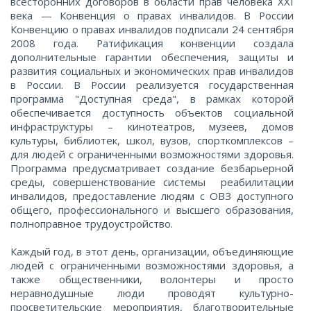
всесторонних договоров в области прав человека XXI
века — Конвенция о правах инвалидов. В России
Конвенцию о правах инвалидов подписали 24 сентября
2008 года. Ратификация конвенции создала
дополнительные гарантии обеспечения, защиты и
развития социальных и экономических прав инвалидов
в России. В России реализуется государственная
программа "Доступная среда", в рамках которой
100
200
500
обеспечивается доступность объектов социальной
1000
2000
5000
инфраструктуры – кинотеатров, музеев, домов
культуры, библиотек, школ, вузов, спорткомплексов –
для людей с ограниченными возможностями здоровья.
10000
Программа предусматривает создание безбарьерной
среды, совершенствование системы реабилитации
инвалидов, предоставление людям с ОВЗ доступного
общего, профессионального и высшего образования,
полноправное трудоустройство.
Каждый год, в этот день, организации, объединяющие
людей с ограниченными возможностями здоровья, а
также общественники, волонтеры и просто
неравнодушные люди проводят культурно-
просветительские мероприятия, благотворительные