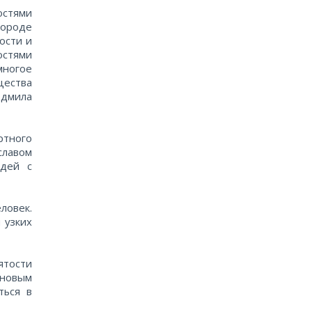
остями
городе
ости и
остями
многое
щества
юдмила
ртного
лавом
юдей с
ловек.
 узких
ятости
 новым
ться в