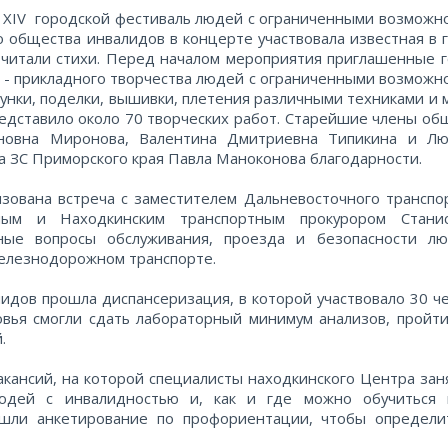
л ХІV городской фестиваль людей с ограниченными возможн
 общества инвалидов в концерте участвовала известная в 
 читали стихи. Перед началом мероприятия приглашенные г
о - прикладного творчества людей с ограниченными возможн
унки, поделки, вышивки, плетения различными техниками и 
едставило около 70 творческих работ. Старейшие члены об
новна Миронова, Валентина Дмитриевна Типикина и Л
а ЗС Приморского края Павла Маноконова благодарности.
зована встреча с заместителем Дальневосточного транспо
ным и Находкинским транспортным прокурором Станис
ые вопросы обслуживания, проезда и безопасности л
елезнодорожном транспорте.
лидов прошла диспансеризация, в которой участвовало 30 че
ья смогли сдать лабораторный минимум анализов, пройти
й.
100
200
500
акансий, на которой специалисты находкинского Центра зан
людей с инвалидностью и, как и где можно обучиться
1000
2000
5000
ошли анкетирование по профориентации, чтобы определи