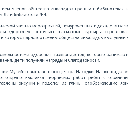
тием членов общества инвалидов прошли в библиотеках г
10000
мьЯ» и библиотеке №4.
млемой частью мероприятий, приуроченных к декаде инвали
а и здоровье» состоялись шахматные турниры, соревнова
, в которых параспортсмены общества инвалидов выступили 
зможностями здоровья, таэквондистов, которые занимают
ания, дети получили награды и благодарности.
ие Музейно-выставочного центра Находки. На площадке му
ла открыта выставка творческих работ ребят с огранич
тавлены рисунки и поделки из глины, отображающие ярк