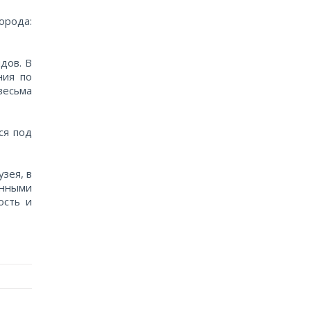
орода:
дов. В
ния по
весьма
ся под
зея, в
енными
ость и