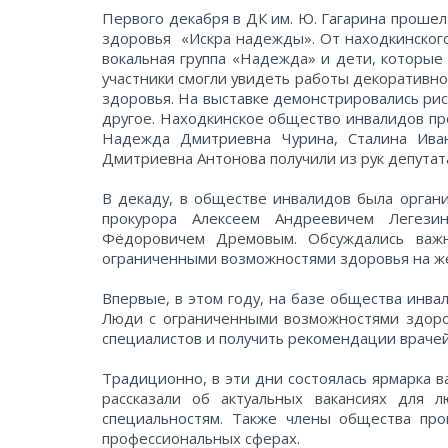
Первого декабря в ДК им. Ю. Гагарина проше
здоровья «Искра надежды». От находкинского
вокальная группа «Надежда» и дети, которые
участники смогли увидеть работы декоративн
здоровья. На выставке демонстрировались рис
другое. Находкинское общество инвалидов пр
Надежда Дмитриевна Чурина, Сталина Ива
Дмитриевна Антонова получили из рук депутат
В декаду, в обществе инвалидов была органи
прокурора Алексеем Андреевичем Легези
Фёдоровичем Дремовым. Обсуждались важн
ограниченными возможностями здоровья на ж
Впервые, в этом году, на базе общества инва
Люди с ограниченными возможностями здоров
специалистов и получить рекомендации враче
Традиционно, в эти дни состоялась ярмарка в
рассказали об актуальных вакансиях для 
специальностям. Также члены общества пр
профессиональных сферах.