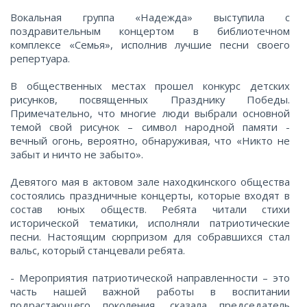
Вокальная группа «Надежда» выступила с
поздравительным концертом в библиотечном
комплексе «Семья», исполнив лучшие песни своего
репертуара.
В общественных местах прошел конкурс детских
рисунков, посвященных Празднику Победы.
Примечательно, что многие люди выбрали основной
темой свой рисунок – символ народной памяти -
100
200
500
вечный огонь, вероятно, обнаруживая, что «Никто не
1000
2000
5000
забыт и ничто не забыто».
Девятого мая в актовом зале находкинского общества
10000
состоялись праздничные концерты, которые входят в
состав юных обществ. Ребята читали стихи
исторической тематики, исполняли патриотические
песни. Настоящим сюрпризом для собравшихся стал
вальс, который станцевали ребята.
- Мероприятия патриотической направленности – это
часть нашей важной работы в воспитании
подрастающего поколения, сказала председатель