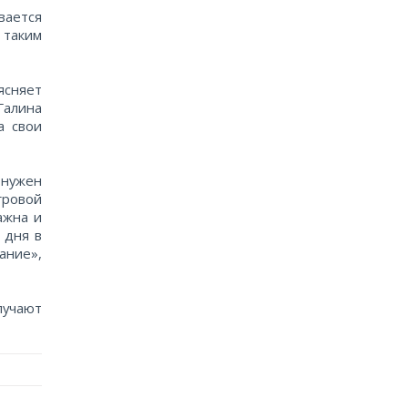
вается
 таким
ясняет
Галина
а свои
 нужен
гровой
ажна и
 дня в
ание»,
лучают