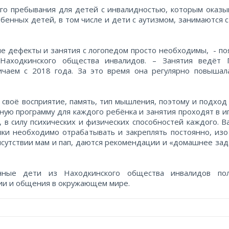
го пребывания для детей с инвалидностью, которым оказы
енных детей, в том числе и дети с аутизмом, занимаются с
вые дефекты и занятия с логопедом просто необходимы, - по
100
200
500
Находкинского общества инвалидов. – Занятия ведёт 
ичаем с 2018 года. За это время она регулярно повышал
1000
2000
5000
 своё восприятие, память, тип мышления, поэтому и подход
ную программу для каждого ребёнка и занятия проходят в и
10000
 в силу психических и физических способностей каждого. В
ки необходимо отрабатывать и закреплять постоянно, изо
исутствии мам и пап, даются рекомендации и «домашнее зад
енные дети из Находкинского общества инвалидов по
ии и общения в окружающем мире.